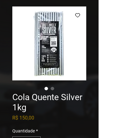
Cola Quente Silver
1kg
Preço
R$ 150,00
Quantidade
*