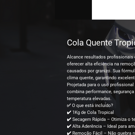
Cola Quente Tropi
Alcance resultados profissionais
oferecer
alta eficiência na remo
causados por granizo. Sua fórmu
clima quente
, garantindo excelent
Projetada para o uso profissional
combina
performance, segurança 
temperatura elevadas.
✅
O que está incluído?
✔️ 1Kg de Cola Tropical
✔️ Secagem Rápida – Otimiza o t
✔️ Alta Aderência – Ideal para a
✔️ Remoção Fácil – Não quebra n