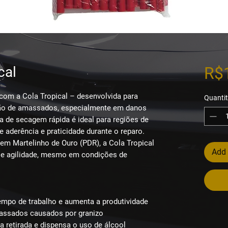
cal
R$
 com a Cola Tropical
– desenvolvida para
Quantit
ção de amassados
, especialmente em danos
la de
secagem rápida
é ideal para regiões de
e aderência e praticidade durante o reparo.
 em Martelinho de Ouro (PDR), a Cola Tropical
Add 
e agilidade
, mesmo em condições de
empo de trabalho e aumenta a produtividade
massados causados por granizo
a retirada e
dispensa o uso de álcool