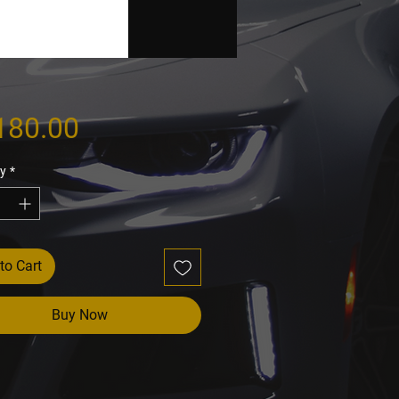
Price
180.00
y
*
to Cart
Buy Now